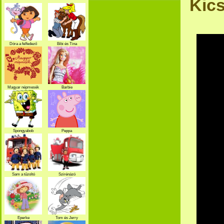
Kics
Dóra a felfedező
Bibi és Tina
Magyar népmesék
Barbie
Spongyabob
Peppa
Sam a tűzoltó
Szirénázó
szupercsapat
Eperke
Tom és Jerry