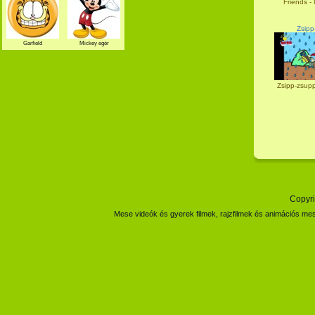
Friends - 
Zsipp
Garfield
Mickey egér
Zsipp-zsup
Copyri
Mese videók és gyerek filmek, rajzfilmek és animációs mes