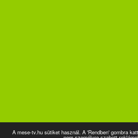
A mese-tv.hu sütiket használ. A 'Rendben' gombra kat
nem személyre szabott reklámo