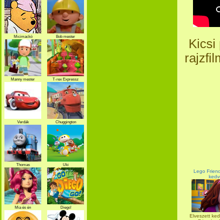
Micimackó
Bob mester
Kicsi 
rajzfi
Manny mester
T-rex Expressz
Verdák
Chuggington
Thomas
Uki
Lego Friend
kedv
Mia és én
Diego!
Elveszett ke