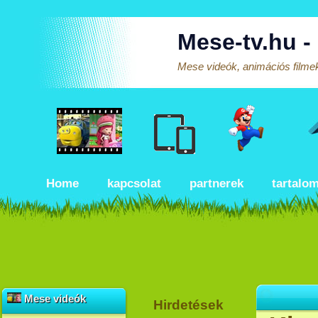
Mese-tv.hu -
Mese videók, animációs filmek
Home
kapcsolat
partnerek
tartalo
Mese videók
Hirdetések