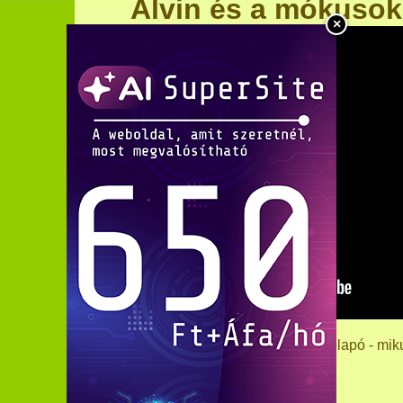
Alvin és a mókusok 
×
Alvin és a mókusok - Harry télapó - mik