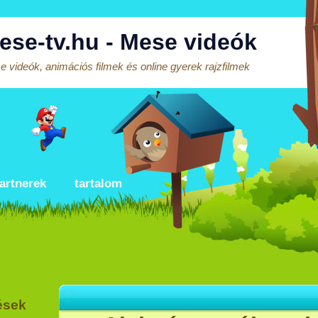
ese-tv.hu - Mese videók
 videók, animációs filmek és online gyerek rajzfilmek
artnerek
tartalom
ések