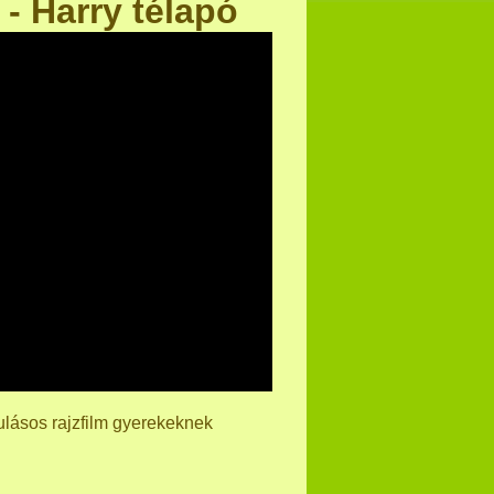
- Harry télapó
ulásos rajzfilm gyerekeknek