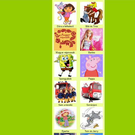
Dóra a felfedező
Bibi és Tina
Magyar népmesék
Barbie
Spongyabob
Peppa
Sam a tűzoltó
Szirénázó
szupercsapat
Eperke
Tom és Jerry