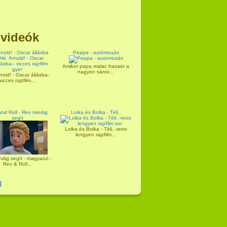
 videók
nold! - Oscar állásba
Peppa - autómosás
Amikor papa malac hazaér a
nagyon sáros...
nold! - Oscar állásba-
vicces rajzfilm...
nd Roll - Rev mindig
Lolka és Bolka - Téli..
segít
Lolka és Bolka - Téli..-retro
lengyen rajzfilm...
dig segít - magyarul -
Rev & Roll...
8