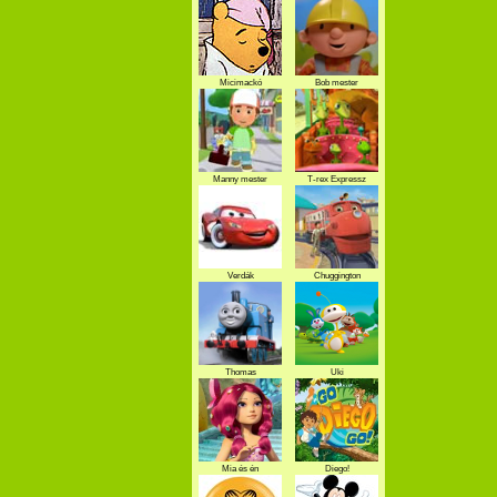
Micimackó
Bob mester
Manny mester
T-rex Expressz
Verdák
Chuggington
Thomas
Uki
Mia és én
Diego!