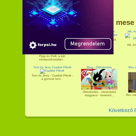
További mese
Pipp és Polli - Az ajándék
Gru 3 - teljes mesefilm
Hé, Ar
Amikor Gru és újdonsült
felesége, Lucy nem...
Hé, Ar
Pipp és Polli, a két
elválaszthatatlan...
Tom és Jerry Családi Piknik
Bing - Öltözködés
Rev a
Tom és Jerry - Családi Piknik -
a gonosz tom...
Öltözködés - mesevideó
Rev min
magyarul - Ismered...
Következő 