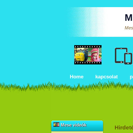
M
Mese
Home
kapcsolat
p
Mese videók
Hirdet