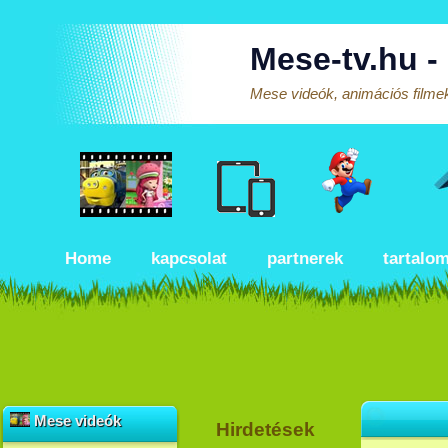
Mese-tv.hu -
Mese videók, animációs filmek
Home
kapcsolat
partnerek
tartalo
Mese videók
Hirdetések