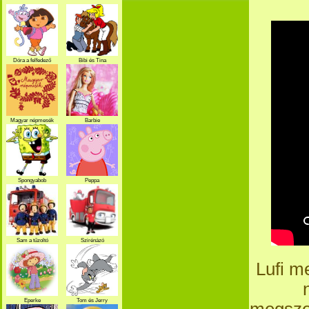
Dóra a felfedező
Bibi és Tina
Magyar népmesék
Barbie
Spongyabob
Peppa
Sam a tűzoltó
Szirénázó
szupercsapat
Lufi m
Eperke
Tom és Jerry