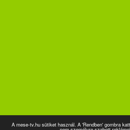
A mese-tv.hu sütiket használ. A 'Rendben' gombra kat
nem személyre szabott reklámo