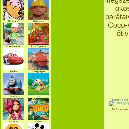
megszem
okos
barátai
Micimackó
Bob mester
Coco-v
őt 
Manny mester
T-rex Expressz
Verdák
Chuggington
Thomas
Uki
Mickey egér 
Mickey egér 
Mia és én
Diego!