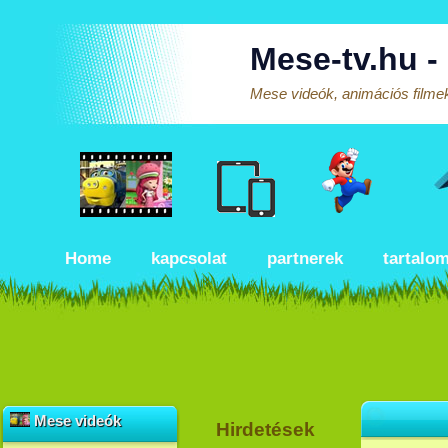
Mese-tv.hu -
Mese videók, animációs filmek
Home
kapcsolat
partnerek
tartalo
Mese videók
Hirdetések