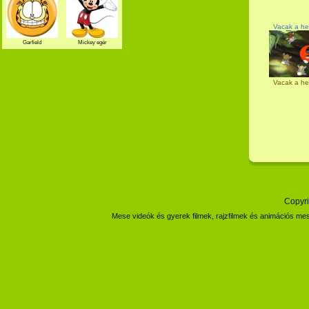
Vacak a het
Garfield
Mickey egér
Vacak a het
Copyri
Mese videók és gyerek filmek, rajzfilmek és animációs mes