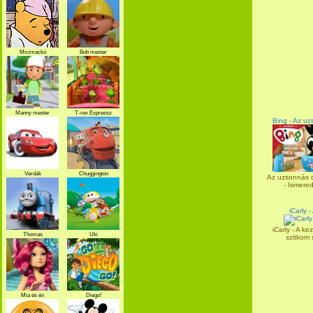
Micimackó
Bob mester
Manny mester
T-rex Expressz
Bing - Az u
Verdák
Chuggington
Az uzsonnás d
- Ismered
iCarly -
iCarly - A ke
Thomas
Uki
szitkom s
Mia és én
Diego!