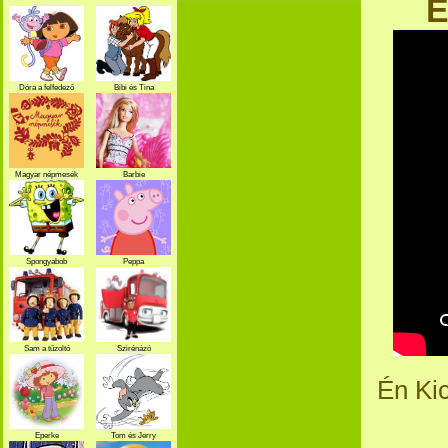
É
Dóra a felfedező
Bibi és Tina
Magyar népmesék
Barbie
Spongyabob
Peppa
Sam a tűzoltó
Szirénázó
szupercsapat
Én Kic
Eperke
Tom és Jerry