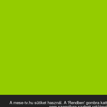
A mese-tv.hu sütiket használ. A 'Rendben' gombra kat
nem személyre szabott reklámo