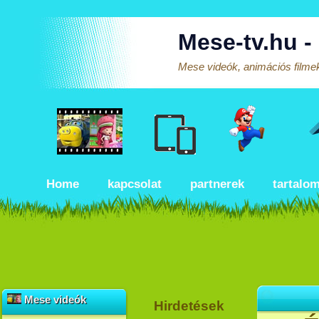
Mese-tv.hu -
Mese videók, animációs filmek
Home
kapcsolat
partnerek
tartalo
Mese videók
Hirdetések