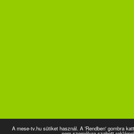
A mese-tv.hu sütiket használ. A 'Rendben' gombra kat
nem személyre szabott reklámo