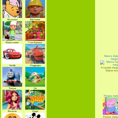
Micimackó
Bob mester
Manny mester
T-rex Expressz
Mancs őrjár
megm
Verdák
Chuggington
A nyulak meg
őrjárat ku
Thomas
Uki
Peppa mala
Mia és én
Diego!
Peppa malac