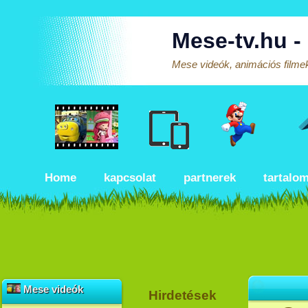
Mese-tv.hu -
Mese videók, animációs filmek
Home
kapcsolat
partnerek
tartalo
Mese videók
Hirdetések