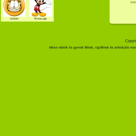
pep
Garfield
Mickey egér
Copyri
Mese videók és gyerek filmek, rajzfilmek és animációs mes