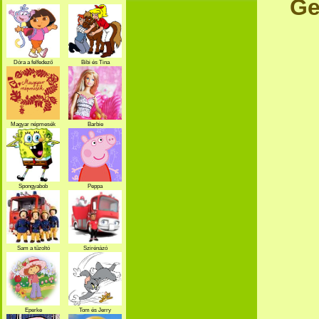
Ge
Dóra a felfedező
Bibi és Tina
Magyar népmesék
Barbie
Spongyabob
Peppa
Sam a tűzoltó
Szirénázó
szupercsapat
Eperke
Tom és Jerry