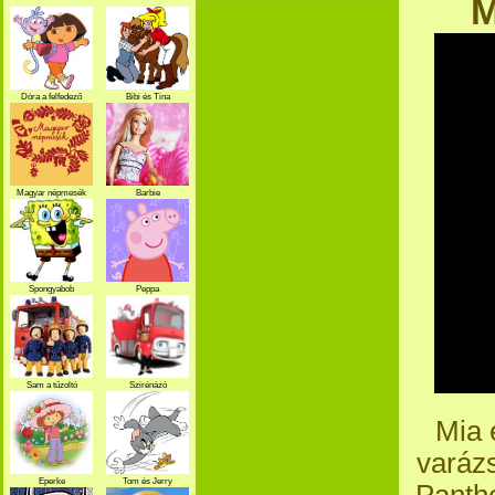
M
Dóra a felfedező
Bibi és Tina
Magyar népmesék
Barbie
Spongyabob
Peppa
Sam a tűzoltó
Szirénázó
szupercsapat
Mia 
varáz
Eperke
Tom és Jerry