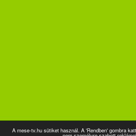
A mese-tv.hu sütiket használ. A 'Rendben' gombra kat
nem személyre szabott reklámo