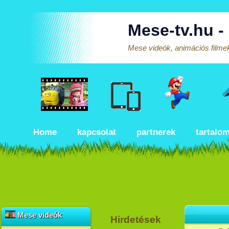
Mese-tv.hu -
Mese videók, animációs filmek
Home
kapcsolat
partnerek
tartalo
Mese videók
Hirdetések