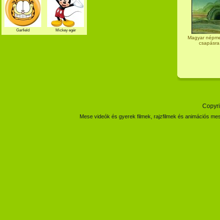
Garfield
Mickey egér
Magyar népme
csapásra,
Copyri
Mese videók és gyerek filmek, rajzfilmek és animációs mes