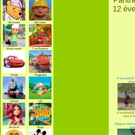
Panthe
12 éve
Micimackó
Bob mester
Manny mester
T-rex Expressz
Verdák
Chuggington
A kockásfülű
meg 
Thomas
Uki
A kockásfülű
meg a fox
Magyar népme
csa
Mia és én
Diego!