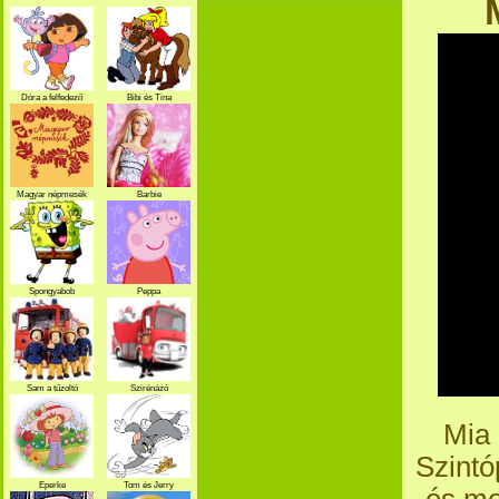
Dóra a felfedező
Bibi és Tina
Magyar népmesék
Barbie
Spongyabob
Peppa
Sam a tűzoltó
Szirénázó
szupercsapat
Mia 
Szintó
Eperke
Tom és Jerry