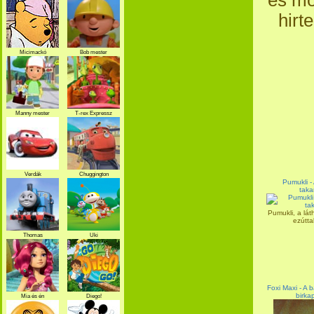
és mo
hirt
Micimackó
Bob mester
Manny mester
T-rex Expressz
Verdák
Chuggington
Pumukli -
taka
Pumukli, a lát
ezúttal
Thomas
Uki
Foxi Maxi - A 
birka
Mia és én
Diego!