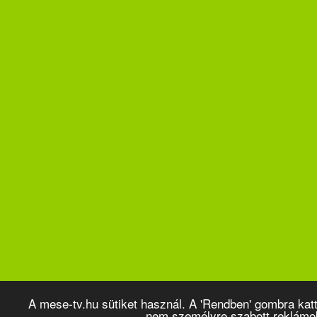
A mese-tv.hu sütiket használ. A 'Rendben' gombra kat
nem személyre szabott reklámo