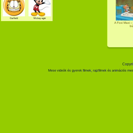
Garfield
Mickey egér
A Foxi Maxi –
bú
Copyri
Mese videók és gyerek filmek, rajzfilmek és animációs mes