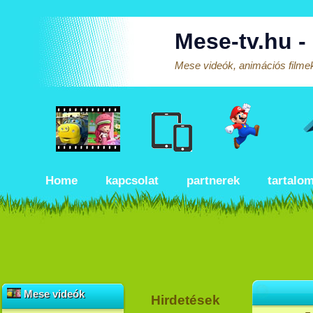
Mese-tv.hu -
Mese videók, animációs filmek
Home
kapcsolat
partnerek
tartalo
Mese videók
Hirdetések