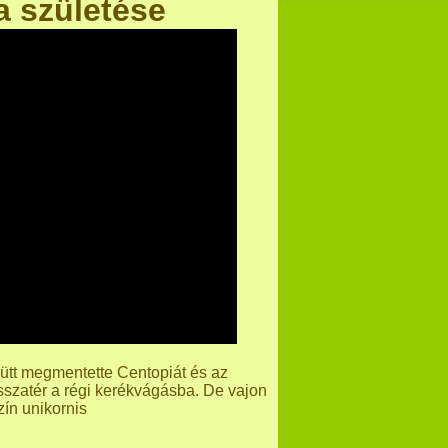
a születése
yütt megmentette Centopiát és az
isszatér a régi kerékvágásba. De vajon
ín unikornis