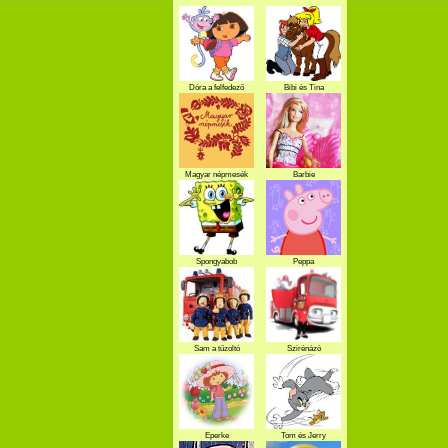
Dóra a felfedező
Bibi és Tina
Magyar népmesék
Barbie
Spongyabob
Peppa
Sam a tűzoltó
Szirénázó
szupercsapat
Eperke
Tom és Jerry