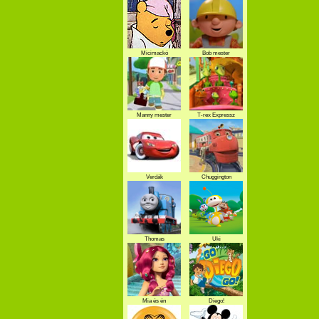
Micimackó
Bob mester
Manny mester
T-rex Expressz
Verdák
Chuggington
Thomas
Uki
Mia és én
Diego!