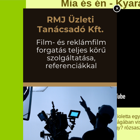
Mia és én - Kyar
×
Kyara születése - Miután Mia és Violetta eg
unikornisokat, az élet a tündérek királyságában v
meddig lesz így? rózsasz