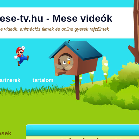
ese-tv.hu - Mese videók
 videók, animációs filmek és online gyerek rajzfilmek
artnerek
tartalom
ések