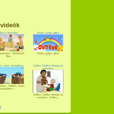
 videók
Bori a strandon
Gólya, gólya, gilice
 strandon - Barátnőm,
Gólya, gólya, gilice
Bori.
n, vízen, levegőben
Caillou- Caillou elmegy az
orvoshoz
mese - Földön, vízen,
levegőben -...
Caillou- Caillou elmegy az
orvoshoz, Caillou...
8