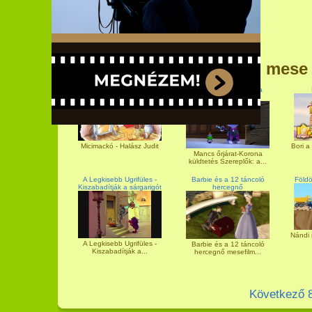
További mese
Micimackó - Halász Judit
Mancs őrjárat-Korona
küldtetés
Micimackó - Halász Judit
Bori a
Mancs őrjárat-Korona
küldtetés Szereplők: a...
A Legkisebb Ugrifüles -
Barbie és a 12 táncoló
Földö
Kiszabadítják a sárgarigót
hercegnő
Nándi 
A Legkisebb Ugrifüles -
Barbie és a 12 táncoló
Kiszabadítják a...
hercegnő mesefilm...
Következő 