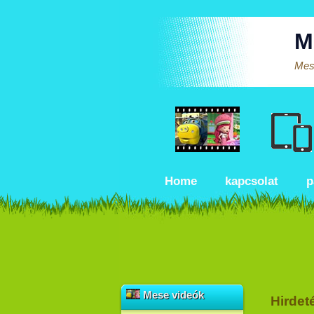
M
Mese
Home
kapcsolat
p
Mese videók
Hirdet