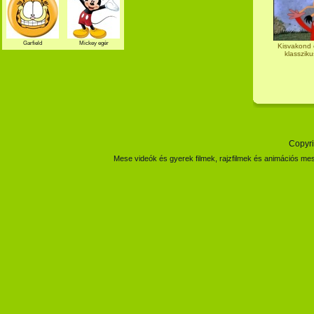
Garfield
Mickey egér
Kisvakond é
klassziku
Copyri
Mese videók és gyerek filmek, rajzfilmek és animációs mes