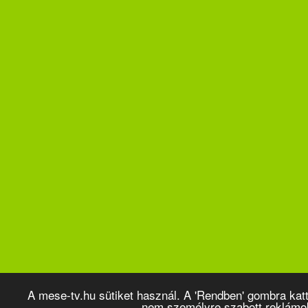
A mese-tv.hu sütiket használ. A 'Rendben' gombra kat
nem személyre szabott reklámo