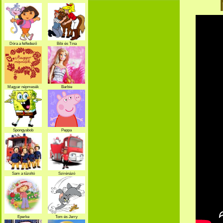
Dóra a felfedező
Bibi és Tina
Magyar népmesék
Barbie
Spongyabob
Peppa
Sam a tűzoltó
Szirénázó
szupercsapat
Eperke
Tom és Jerry