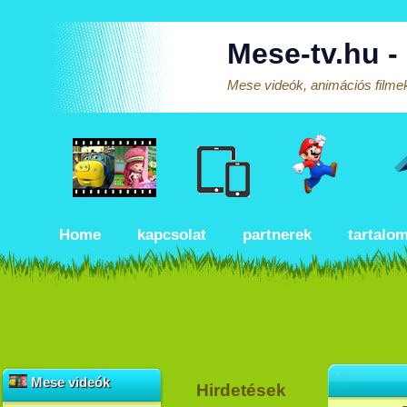
Mese-tv.hu -
Mese videók, animációs filmek
Home
kapcsolat
partnerek
tartalo
Mese videók
Hirdetések