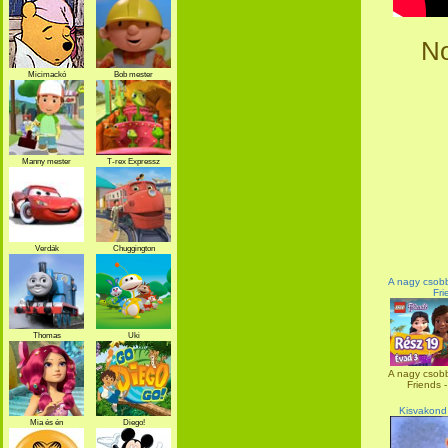
No
Micimackó
Bob mester
Manny mester
T-rex Expressz
Verdák
Chuggington
A nagy csob
Fri
Thomas
Uki
A nagy csob
Friends -
Kisvakond 
Mia és én
Diego!