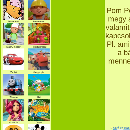
Pom Po
megy a
Micimackó
Bob mester
valamit
kapcsol
Pl. am
Manny mester
T-rex Expressz
a b
mennek
Verdák
Chuggington
Thomas
Uki
Mia és én
Diego!
Bogyó és Babó