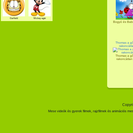
Garfield
Mickey egér
Bogyó és Babó
Thomas a gő
rakoncátl
Thomas a gő
rakoncátlan
Copyri
Mese videók és gyerek filmek, rajzfilmek és animációs mes