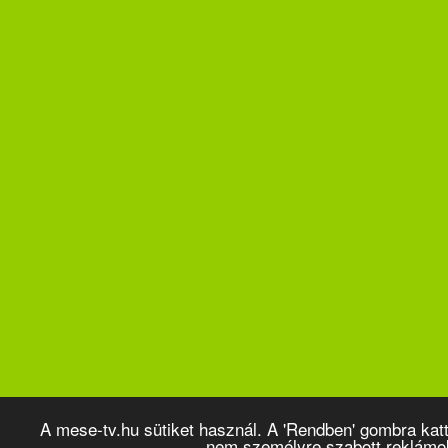
A mese-tv.hu sütiket használ. A 'Rendben' gombra kat
nem személyre szabott reklámo