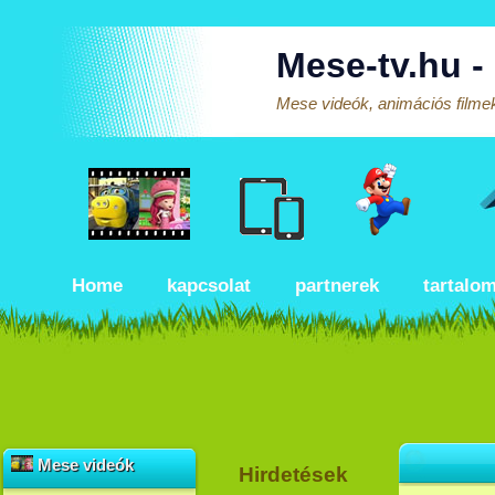
Mese-tv.hu -
Mese videók, animációs filmek
Home
kapcsolat
partnerek
tartalo
Mese videók
Hirdetések