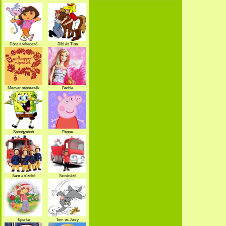
Dóra a felfedező
Bibi és Tina
Magyar népmesék
Barbie
Spongyabob
Peppa
Sam a tűzoltó
Szirénázó
szupercsapat
Eperke
Tom és Jerry