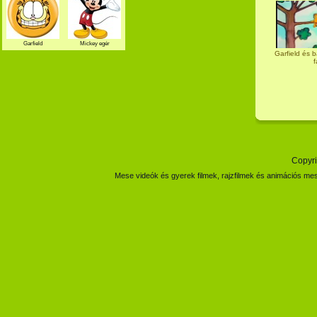
Garfield
Mickey egér
Garfield és b
f
Copyri
Mese videók és gyerek filmek, rajzfilmek és animációs mes