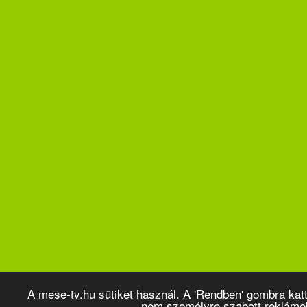
A mese-tv.hu sütiket használ. A 'Rendben' gombra kat
nem személyre szabott reklámo