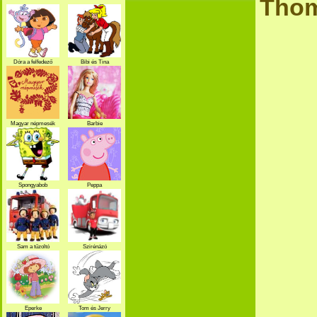
Thom
Dóra a felfedező
Bibi és Tina
Magyar népmesék
Barbie
Spongyabob
Peppa
Sam a tűzoltó
Szirénázó
szupercsapat
Eperke
Tom és Jerry