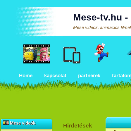
Mese-tv.hu -
Mese videók, animációs filmek
Home
kapcsolat
partnerek
tartalo
Mese videók
Hirdetések