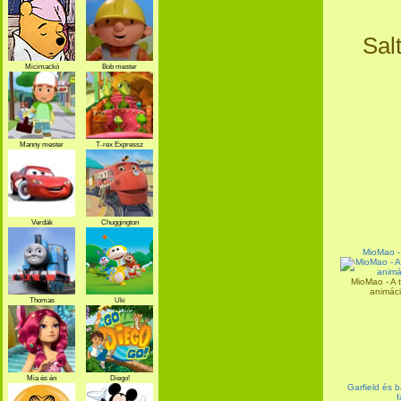
Sal
Micimackó
Bob mester
Manny mester
T-rex Expressz
Verdák
Chuggington
MioMao - 
MioMao - A t
animác
Thomas
Uki
Mia és én
Diego!
Garfield és b
f