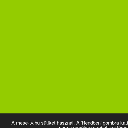
A mese-tv.hu sütiket használ. A 'Rendben' gombra kat
nem személyre szabott reklámo