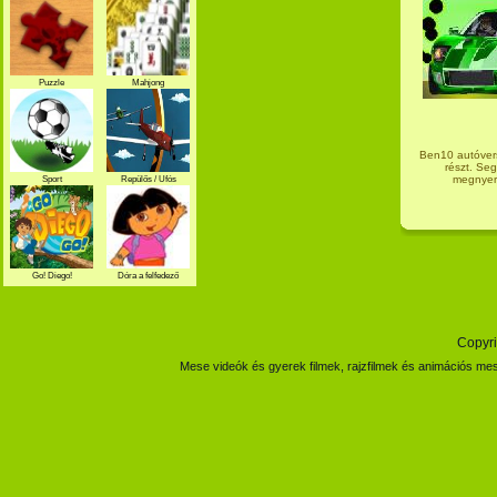
Puzzle
Mahjong
Ben10 autóver
részt. Seg
megnyern
Sport
Repülős / Ufós
Go! Diego!
Dóra a felfedező
Copyri
Mese videók és gyerek filmek, rajzfilmek és animációs mes