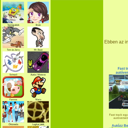
Spongyabob
Bratz
Ebben az in
Tom és Jerry
Mr-Bean
Fast t
autóve
Színező
Autós / Motoros
Farmos
Mario
Fast track eg
autóverseny
Öltöztetős
Logikai játék
Autózz Be