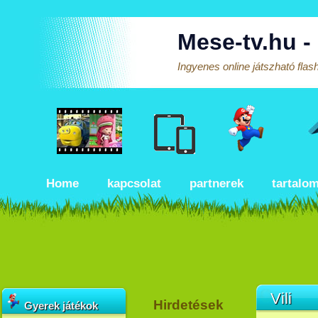
Mese-tv.hu -
Ingyenes online játszható fla
Home
kapcsolat
partnerek
tartalo
Vili
Hirdetések
Gyerek játékok