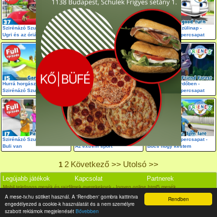
Szirénázó Szupercsapat -
Szirénázó Szupercsapat -
Magasságos szülinap -
Ugri és az óriás
Timba szabadnapja
Szirénázó Szupercsapat
Hurrá horgászunk -
Szirénázó Szupercsapat -
Elveszve az erdőben -
Szirénázó Szupercsapat
Hová tűnt Roller
Szirénázó Szupercsapat
Szirénázó Szuper csapat -
Szirénázó Szuper csapat -
Szirénázó Szupercsapat -
Buli van
Az extrém sport
Bocs hogy késtem
2
Következő >>
Utolsó >>
1
Legújabb játékok
Kapcsolat
Partnerek
Mobil telefonos mesék és rajzfilmek gyerekeknek - Ingyen online html5 mesék
A mese-tv.hu sütiket használ. A 'Rendben' gombra kattintva
Rendben
engedélyezed a cookie-k használatát és a nem személyre
szabott reklámok megjelenését
Bővebben