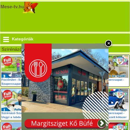
Kategóriák
×
Szirénázó Szupercsapat mobil mesék
Fociőrület - Szirénázó
A sisak menő - Szirénázó
Szirénázó szupercsapat -
Szupercsapat
Szupercsapat
Nincs is füst
Szirénázó Szupercsapat -
Szirénázó Szupercsapat -
Szirénázó Szupercsapat -
Usgyi a labda után
Légy éber Raffe
Ted és az elveszett kötszer