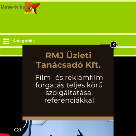
Kategóriák
×
Bori mesék - Bori és a békakoncert