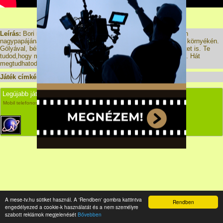
Hirdetés:
Leírás:
Bori mesék - Bori és a békakoncert Bori és barátja éppen
nagypapájánál tölti a délutánt és sok állattal találkoznak a tópart környékén.
Gólyával, békával, varanggyal. Hallgatnak egy kicsi békakoncertet is. Te
tudod,hogy mi a lényeges különbség a béka és a varangy között. Hát
megtudhatod Bori meséjéből.
Játék címkék:
Bori
,
állatok
,
gólya
,
ugráló békák
,
béka brekegés
,
Legújabb játékok
Kapcsolat
Partnerek
Mobil telefonos mesék és rajzfilmek gyerekeknek - Ingyen online html5 mesék
A mese-tv.hu sütiket használ. A 'Rendben' gombra kattintva
Rendben
engedélyezed a cookie-k használatát és a nem személyre
szabott reklámok megjelenését
Bővebben