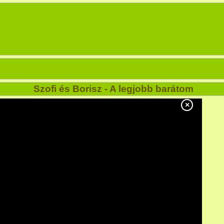
Szofi és Borisz - A legjobb barátom
×