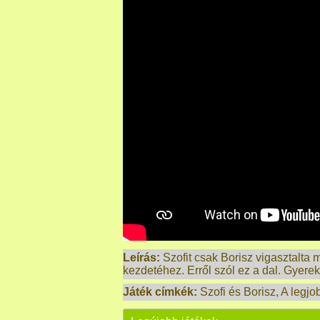
Leírás:
Szofit csak Borisz vigasztalta
kezdetéhez. Erről szól ez a dal. Gyere
Játék címkék:
Szofi és Borisz
,
A legjo