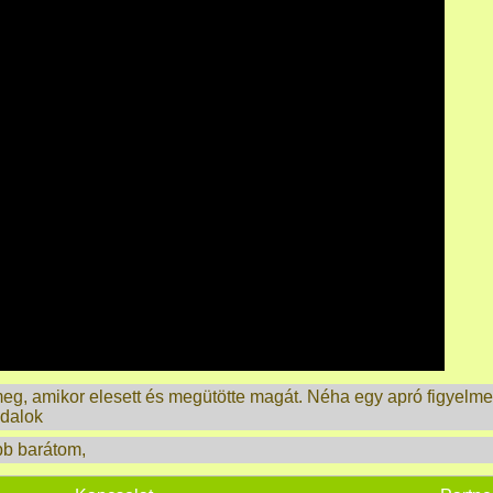
 meg, amikor elesett és megütötte magát. Néha egy apró figyelme
kdalok
bb barátom
,