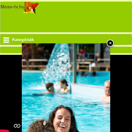
Kategóriák
×
Szofi és Borisz - Abcd