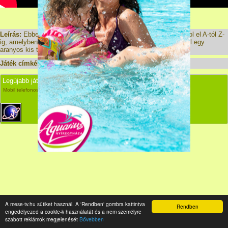
Hirdetés:
Leírás:
Ebben a dalban Szofi és Borisz az ABC világába kalauzol el A-tól Z-
ig, amelyben az egyszerűsített magyar abc valamennyi betűjével egy
aranyos kis történetet mutat be.
Játék címkék:
Szofi és Borisz
,
Abcd
,
magyar
,
Legújabb játékok
Kapcsolat
Partnerek
Mobil telefonos mesék és rajzfilmek gyerekeknek - Ingyen online html5 mesék
A mese-tv.hu sütiket használ. A 'Rendben' gombra kattintva
Rendben
engedélyezed a cookie-k használatát és a nem személyre
szabott reklámok megjelenését
Bővebben